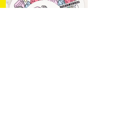
sydneyveverka@gmail.com
@sydveverka